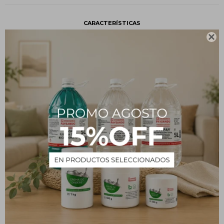
CARACTERÍSTICAS

Presentación
Unidad
Tipo
Insumos
Descripción
Repuesto Aerosol Aroma Citrus SAPHIRUS 280 cc
PRODUCTOS QUE TE PUEDEN INTERESAR