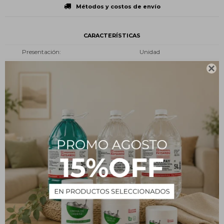
Métodos y costos de envío
CARACTERÍSTICAS
Presentación
Unidad
Tipo
Insumos

Descripción
Potente aroma floral dulce y fresco. En la salida el aroma del
ciclamen y gardenia envuelto en la frescura de la flor de naranjo
dulce deja paso a un difusivo aroma a flores de orquídea, jazmín e
ylang ylang que se combinan con un dulce bálsamo almizclado
de fondo.