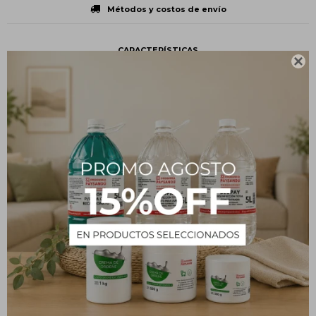
Métodos y costos de envío
CARACTERÍSTICAS

Presentación
Unidad
Tipo
Insumos
Descripción
Repuesto Aerosol Aroma Bamboo SAPHIRUS 280 cc
PRODUCTOS QUE TE PUEDEN INTERESAR