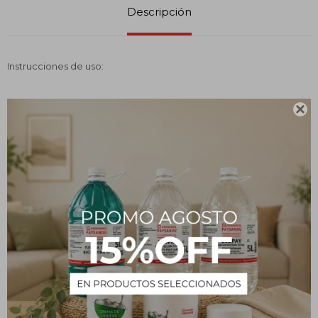
Descripción
Instrucciones de uso:

Retirar el polvo y la arena de la superficie.
Diluir en agua. Se recomienda una dilución máxima de hasta 1:10,
dependiendo de la acumulación de ceras y acabados.
Extender uniformemente sin dejar secar.
Dejar actuar de 5 a 10 min.
Remover la superficie con máquina enceradora con disco de
remoción o escoba.
Remover la solución sucia y enjuagar bien con agua limpia.