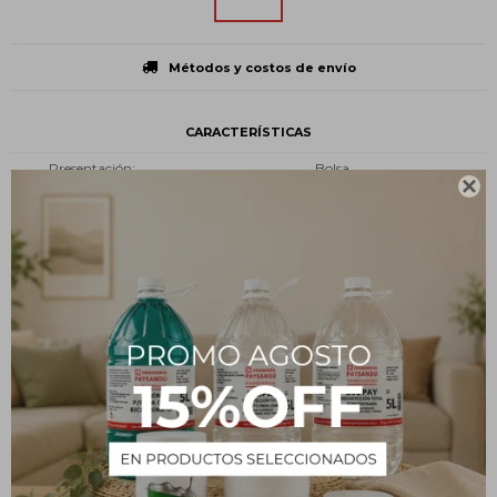
Métodos y costos de envío
CARACTERÍSTICAS
Presentación
Bolsa

Tipo
Insumos
Estado
Sólido
Descripción
Modo de uso
Deben utilizarse en envases cerrados y herméticos, para que los
gases que producen sean atrapados. Los gases atrapados se