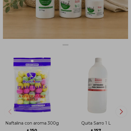
acumulan y matan cualquier polilla en el interior del mueble.
PRODUCTOS QUE TE PUEDEN INTERESAR
Naftalina con aroma 300g
Quita Sarro 1 L
150
157
$
$