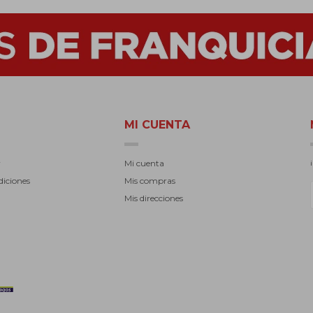
MI CUENTA
r
Mi cuenta
diciones
Mis compras
Mis direcciones