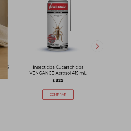
X 125
Insecticida Cucarachicida
Metazón M
VENGANCE Aerosol 415 mL
325
$