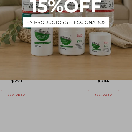
ida Mata Pulgas SAPOLIO
Hormiguicida Terminator Nitro-
360mL
ml
271
284
$
$