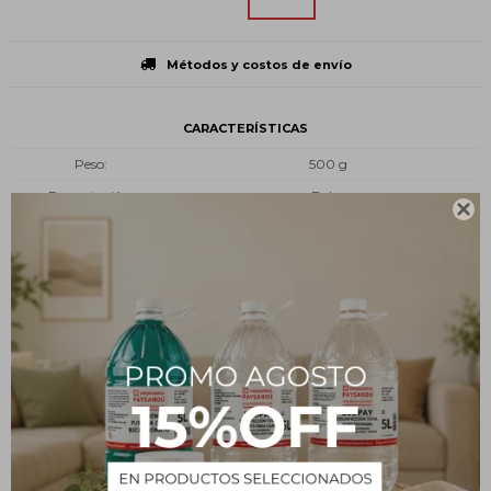
Métodos y costos de envío
CARACTERÍSTICAS
Peso
500 g
Presentación
Bolsa

Tipo
Insumos
Estado
Granulado
Descripción
METAZÓN AGRITEC es un molusquicida fabricado especialmente
para controlar babosas y caracoles. Su formulación en gránulos lo