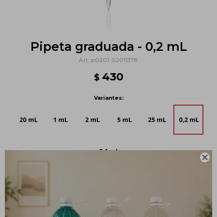
Pipeta graduada - 0,2 mL
p0201-02011378
430
$
Variantes:

Métodos y costos de envío