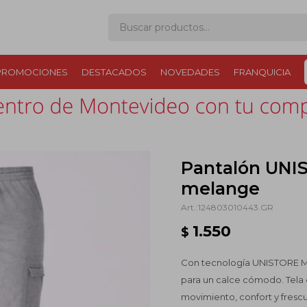
PROMOCIONES
DESTACADOS
NOVEDADES
FRANQUICIA
Pantalón UNIS
melange
124803010443.GR
1.550
$
Con tecnología UNISTORE Mot
para un calce cómodo. Tela 
movimiento, confort y frescu