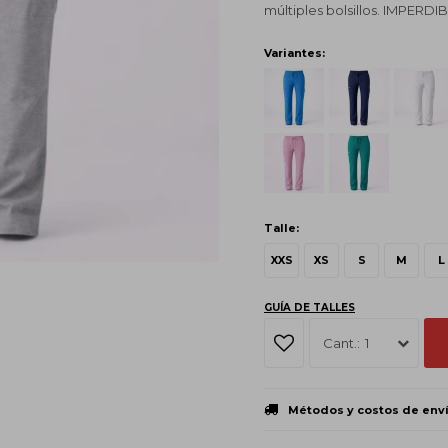
múltiples bolsillos. IMPERDI
Variantes:
Talle:
XXS
XS
S
M
L
GUÍA DE TALLES
1
Métodos y costos de env