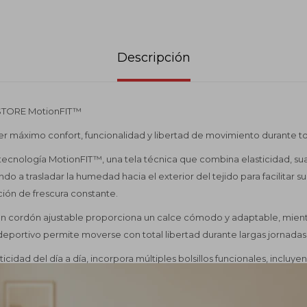
Descripción
ISTORE MotionFIT™
r máximo confort, funcionalidad y libertad de movimiento durante to
ecnología MotionFIT™, una tela técnica que combina elasticidad, su
ndo a trasladar la humedad hacia el exterior del tejido para facilitar s
ión de frescura constante.
con cordón ajustable proporciona un calce cómodo y adaptable, mient
 deportivo permite moverse con total libertad durante largas jornadas
icidad del día a día, incorpora múltiples bolsillos funcionales, inclu
timento para celular, ideales para llevar de forma segura los element
de confección y terminaciones, junto con su diseño resistente y grifa l