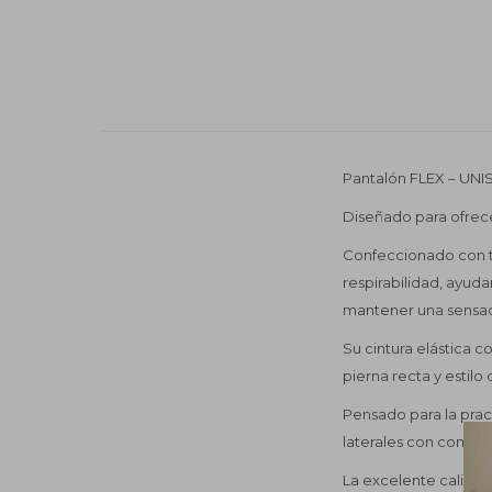
Pantalón FLEX – UN
Diseñado para ofrece
Confeccionado con t
respirabilidad, ayuda
mantener una sensac
Su cintura elástica 
pierna recta y estilo
Pensado para la pract
laterales con compar
La excelente calidad 