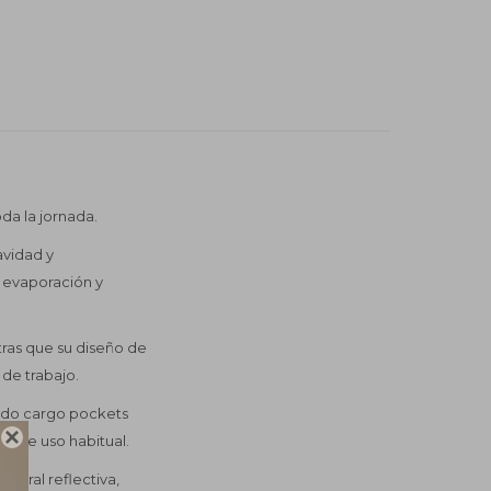
da la jornada.
avidad y
u evaporación y
ras que su diseño de
 de trabajo.
yendo cargo pockets

os de uso habitual.
ateral reflectiva,