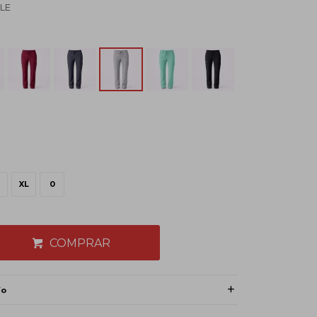
BLE
XL
0
COMPRAR
ío