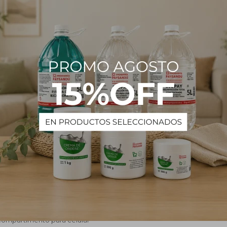
a durable preparada para el uso profesional intensivo.
ucto
ela
% Spandex
alto confort y libertad de movimiento
a
n cordón ajustable
os
erales
compartimento para celular