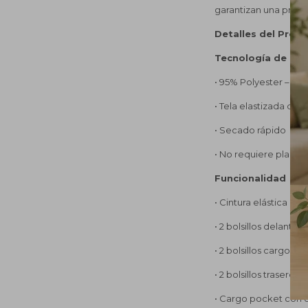
garantizan una prend
Detalles del Prod
Tecnología de la t
• 95% Polyester – 5
• Tela elastizada de 
• Secado rápido
• No requiere planch
Funcionalidad
• Cintura elástica co
• 2 bolsillos delanter
• 2 bolsillos cargo lat
• 2 bolsillos traseros
• Cargo pocket con 