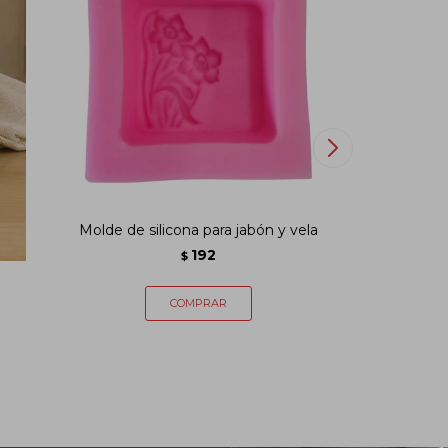
vela
Molde de silicona para jabón y vela
Molde de s
192
$