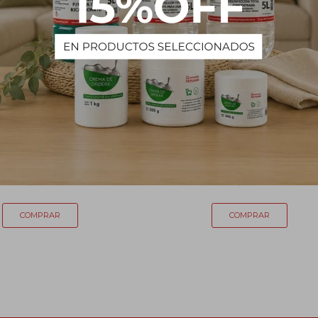
silicona para jabón y vela
Molde de silicona para jabón y 
154
175
$
$