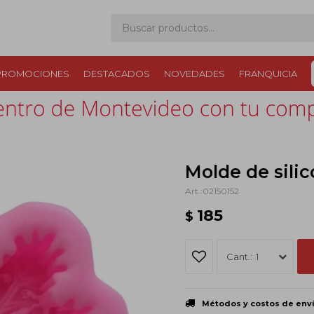
PROMOCIONES
DESTACADOS
NOVEDADES
FRANQUICIA
Molde de silic
02150152
185
$
1
Métodos y costos de env