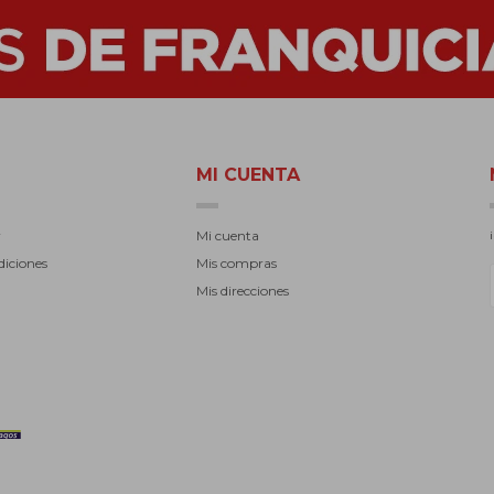
MI CUENTA
r
Mi cuenta
diciones
Mis compras
Mis direcciones