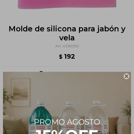
Molde de silicona para jabón y
vela
02150150
192
$
Métodos y costos de envío

PRODUCTOS QUE TE PUEDEN INTERESAR