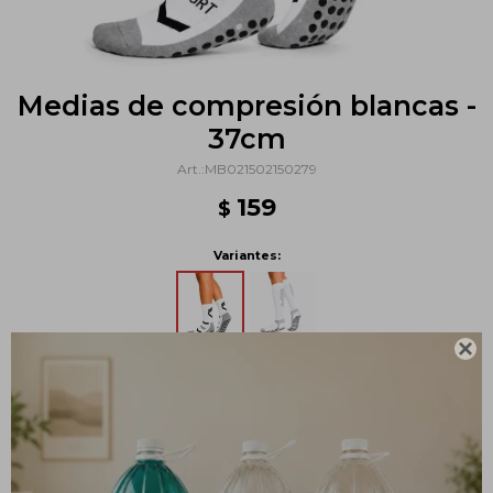
Medias de compresión blancas -
37cm
MB021502150279
159
$
Variantes:

Métodos y costos de envío
PRODUCTOS QUE TE PUEDEN INTERESAR