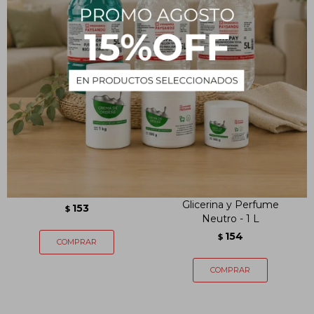
Talco de Tocador - 1Kg
Jabón para Manos con
Glicerina y Perfume
153
$
Neutro - 1 L
154
$