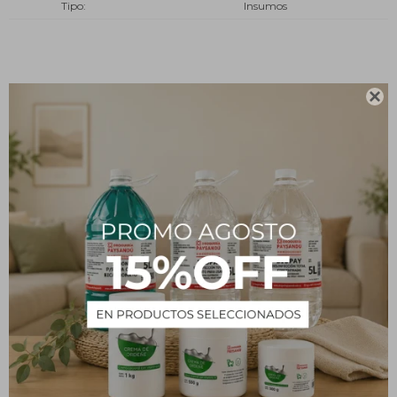
Tipo
Insumos
Descripción

Ficha técnica
Fabricado en material de vidrio boro 3.3
Resistente al calor
Alta resistencia química
Borde fundido y reforzado
Respaldo y asesoramiento técnico posventa
Origen China