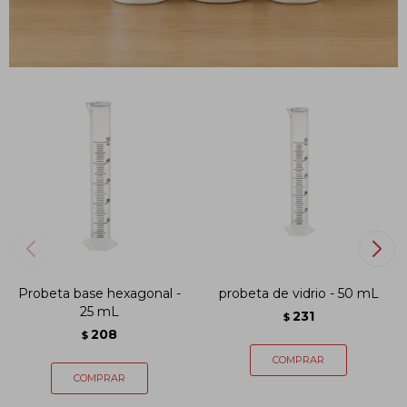
PRODUCTOS QUE TE PUEDEN INTERESAR
Probeta base hexagonal -
probeta de vidrio - 50 mL
25 mL
231
$
208
$