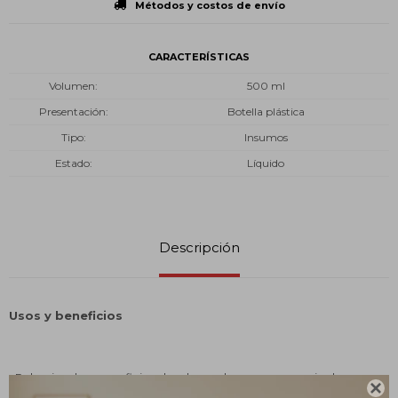
Métodos y costos de envío
CARACTERÍSTICAS
Volumen
500 ml
Presentación
Botella plástica
Tipo
Insumos
Estado
Líquido
Descripción
Usos y beneficios
• Pulverizar las superficies donde se observe presencia de:
