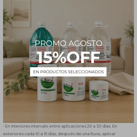
insectos, excrementos, partes de cuerpo, etc.
• Usar el pulverizador de K-Othrina® LPU en una superficie de
aproximadamente 10 m2. No sobredosificar ni repetir la
aplicación, ya que esto podría ocasionar problemas de
resistencia.
• Pulverizar directamente sobre la superficie a tratar, logrando
formar una película insecticida por donde deberá pasar el
insecto.
• Dejar secar las superficies pulverizadas, durante 2 horas para
nuevamente ingresar a la zona tratada.
• No pulverizar sobre alimentos, animales domésticos, colchones,
sábanas y cobertores, ni artefactos eléctricos.
• Extremar las precauciones de reingreso al lugar tratado de niños
de corta edad, ancianos, alérgicos o asmáticos.
• En interiores intervalo entre aplicaciones 20 a 30 días. En
exteriores cada 10 a 15 días, después de una lluvia, aplicar