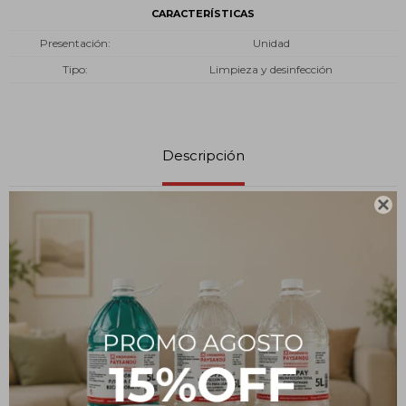
CARACTERÍSTICAS
Presentación
Unidad
Tipo
Limpieza y desinfección
Descripción

Es un nuevo insecticida en aerosol científicamente desarrollado
por profesionales expertos, en nuestro Centro Entomológico,
laboratorio especializado en la cría de insectos caseros como
cucarachas, moscas, hormigas, pulgas , etc. Para su posterior
eliminación, como prueba certera del poder matador del
producto ofrecido.
Modo de Uso: Agite el envase. Ubique los nidos y aplique dentro y
alrededor de estos, los desagües, senderos, marcos de ventanas