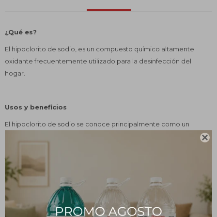
¿Qué es?
El hipoclorito de sodio, es un compuesto químico altamente
oxidante frecuentemente utilizado para la desinfección del
hogar.
Usos y beneficios
El hipoclorito de sodio se conoce principalmente como un
producto de limpieza para el lavado de ropa y un desinfectante

de amplio espectro.
También cuenta con una amplia gama de otros usos, incluidos los
siguientes:
Agua potable