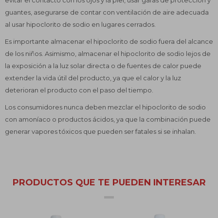
evitar el contacto con los ojos y la piel, usar gafas de protección y
guantes, asegurarse de contar con ventilación de aire adecuada
al usar hipoclorito de sodio en lugares cerrados.
Es importante almacenar el hipoclorito de sodio fuera del alcance
de los niños. Asimismo, almacenar el hipoclorito de sodio lejos de
la exposición a la luz solar directa o de fuentes de calor puede
extender la vida útil del producto, ya que el calor y la luz
deterioran el producto con el paso del tiempo.
Los consumidores nunca deben mezclar el hipoclorito de sodio
con amoníaco o productos ácidos, ya que la combinación puede
generar vapores tóxicos que pueden ser fatales si se inhalan.
PRODUCTOS QUE TE PUEDEN INTERESAR