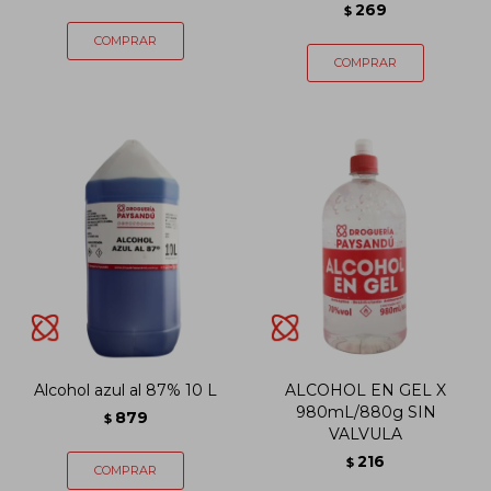
269
$
Alcohol azul al 87% 10 L
ALCOHOL EN GEL X
980mL/880g SIN
879
$
VALVULA
216
$