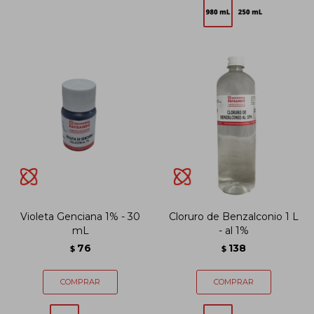
Violeta Genciana 1% - 30
Cloruro de Benzalconio 1 L
mL
- al 1%
76
138
$
$