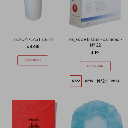
READYPLAST x 8 m
Hojas de bisturí - x unidad -
N° 22
448
$
14
$