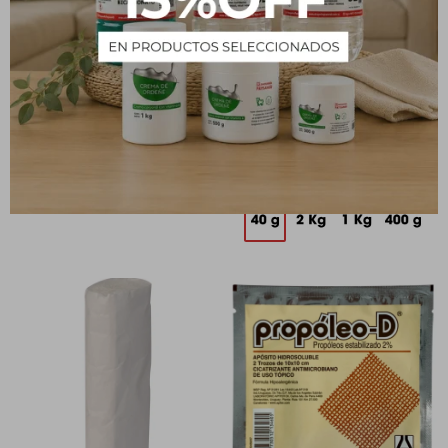
Agua Oxigenada 80 Vol. 1
Algodón - 40 g
L
48
$
151
$