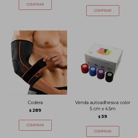
Codera
Venda autoadhesiva color
5 cm x 4.5m
289
$
59
$