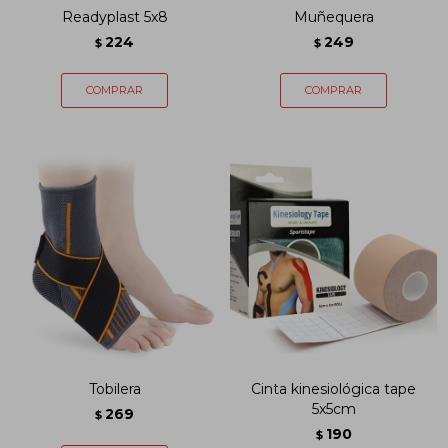
Readyplast 5x8
Muñequera
224
249
$
$
Tobilera
Cinta kinesiológica tape
5x5cm
269
$
190
$