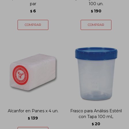
par
100 un.
6
190
$
$
Alcanfor en Panes x 4 un.
Frasco para Análisis Estéril
con Tapa 100 mL
139
$
20
$