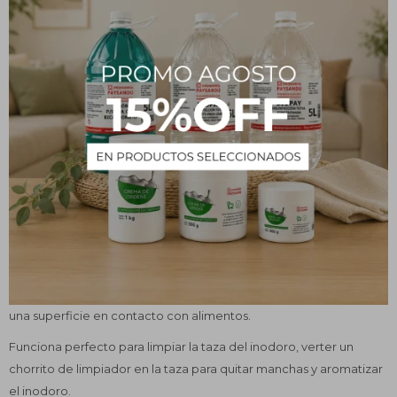
Descripción
Usos y beneficios
Para obtener el preparado, diluir 100 cc de esencia cada 5 litros
de agua.
Para limpieza de pisos, verter un chorro de preparado en medio
balde de agua. Usar un trapo de pisos limpio para aromatizar y
desinfectar tus espacios.
Para cocinas, baños y superficies con suciedades difíciles de
remover, aplicar directamente la solución a un trapo y pasarlo por
las zonas a limpiar. No es necesario enjuagar al menos que sea
una superficie en contacto con alimentos.
Funciona perfecto para limpiar la taza del inodoro, verter un
chorrito de limpiador en la taza para quitar manchas y aromatizar
el inodoro.