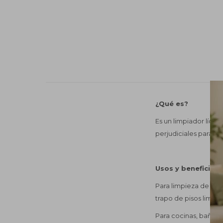
¿Qué es?
Es un limpiador líqu
perjudiciales para l
Usos y beneficios
Para limpieza de piso
trapo de pisos limpio
Para cocinas, baños y