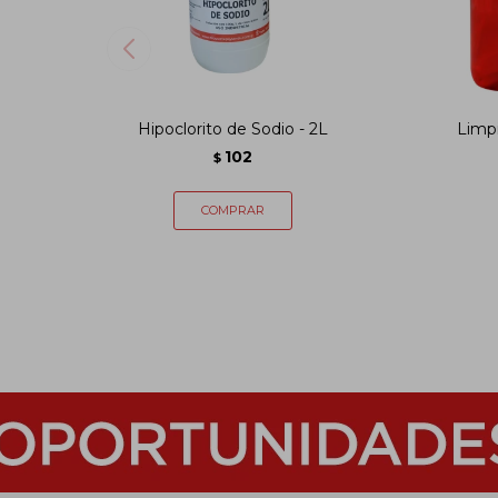
Hipoclorito de Sodio - 2L
Limpi
102
$