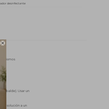
ador desinfectante

organismos
dio balde). Usar un
e la solución a un