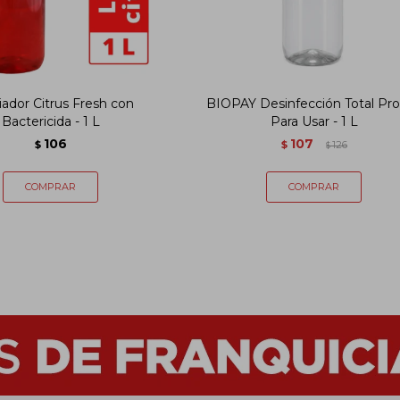
ador Citrus Fresh con
BIOPAY Desinfección Total Pr
Bactericida - 1 L
Para Usar - 1 L
106
107
$
$
126
$