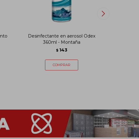
onto
Desinfectante en aerosol Odex
BIOPAY
360ml - Montaña
Co
143
$