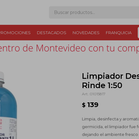
PROMOCIONES
DESTACADOS
NOVEDADES
FRANQUICIA
Limpiador Desi
Rinde 1:50
01015817
139
$
Limpia, desinfecta y aromat
germicida, el limpiador fue 
dejando el ambiente fresco