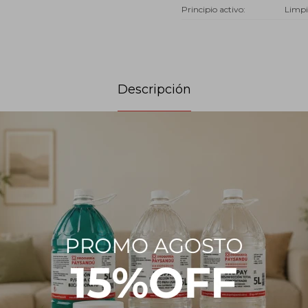
Principio activo
Limpi
Descripción
ido con propiedades germicidas que evitan la proliferación de micro
a salud. Su fragancia es duradera y presenta un aroma agradable.
s, diluir aproximadamente 150 ml de limpiador en 5 litros de agua (me
 para aromatizar y desinfectar tus espacios.
 superficies con suciedades difíciles de remover, aplicar directament