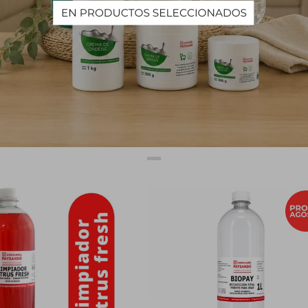
las zonas a limpiar. No es necesario enjuagar al menos que sea una su
a limpiar la taza del inodoro, verter un chorrito de limpiador en la ta
r el inodoro.
PRODUCTOS QUE TE PUEDEN INTERESAR