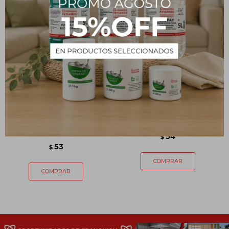
Clip cierra bolsas x 10
Tijerita
unidades
54
$
53
$