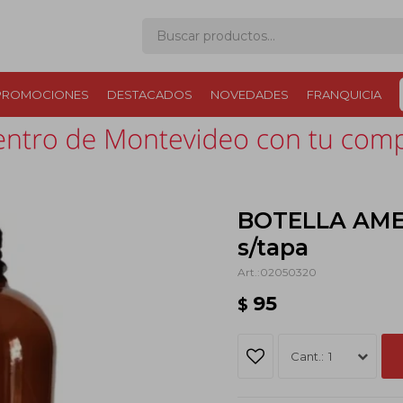
PROMOCIONES
DESTACADOS
NOVEDADES
FRANQUICIA
BOTELLA AME
s/tapa
02050320
95
$
1