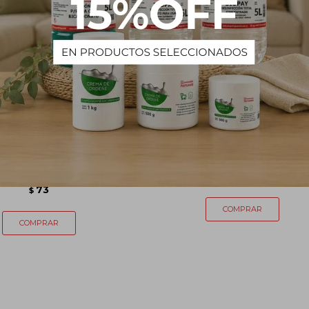
LLA VIDRIO AMBAR X
Sopapa inodoro mango made
500ML - sin tapa
75
$
73
$