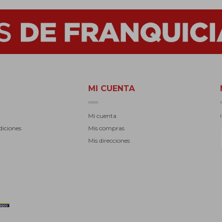
MI CUENTA
r
Mi cuenta
diciones
Mis compras
Mis direcciones