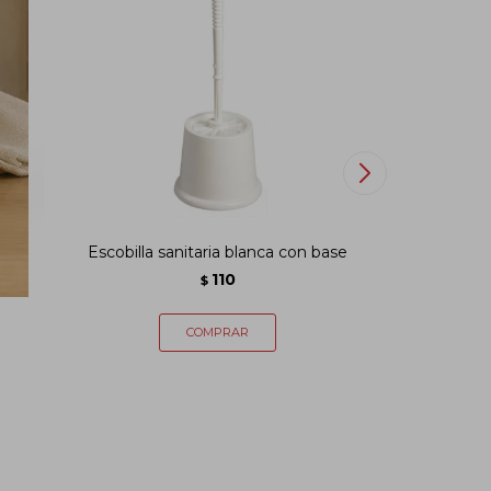
ra
Escobilla sanitaria blanca con base
Funda c
110
$