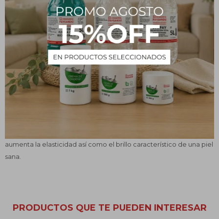
Usos
Recomendada para el uso en irritaciones, grietas, procesos
inflamatorios, paspaduras y resecamiento de la piel en general.
Indicada para uso luego de la depilación y el afeitado diario.
La utilización de una crema hidratante, nos ayudara a incorporar
nutrientes a nuestra piel que permitirán activar el proceso de
regeneración. Las células de nuestra piel son alimentadas de
agua y lípidos por medio de la aplicación de las cremas
hidratantes, lo cual hace que esta tenga un aspecto tonificado y
aumenta la elasticidad así como el brillo característico de una piel
sana.
PRODUCTOS QUE TE PUEDEN INTERESAR