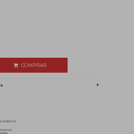
COMPRAR
ío
a plástica
ersonal