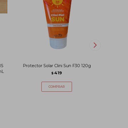
IS
Protector Solar Clini Sun F30 120g
Crema U
mL
INSTIT
419
$