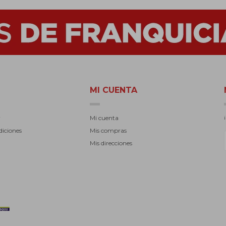
MI CUENTA
r
Mi cuenta
diciones
Mis compras
Mis direcciones