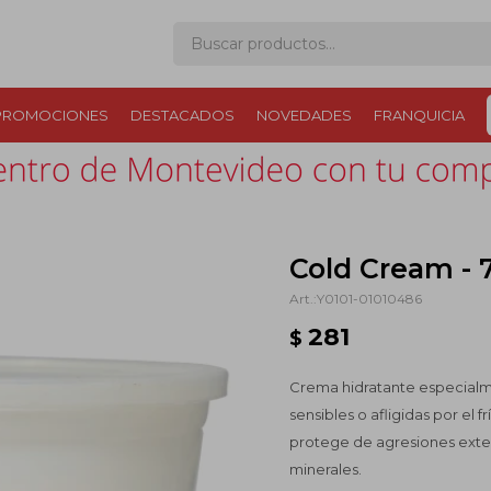
PROMOCIONES
DESTACADOS
NOVEDADES
FRANQUICIA
Cold Cream - 
Y0101-01010486
281
$
Crema hidratante especialme
sensibles o afligidas por el f
protege de agresiones exter
minerales.