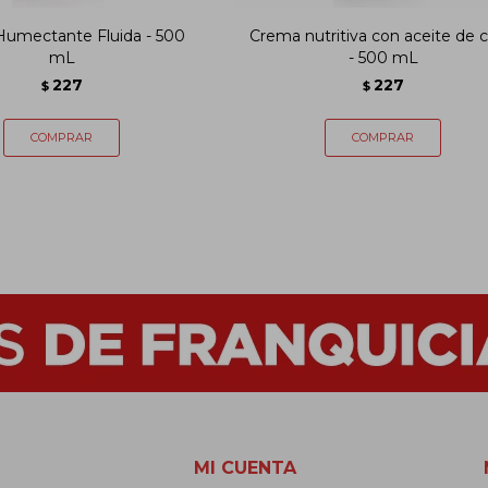
umectante Fluida - 500
Crema nutritiva con aceite de 
mL
- 500 mL
227
227
$
$
MI CUENTA