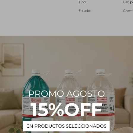
Tipo
Uso p
Estado
Crem
Descripción
ión de altas concentraciones de aceites minerales y ceras al agua que
n una sensación fría al tacto.
te, nutritiva, reparadora y protectora que suaviza la piel, calma las ir
lemencias del tiempo.
radoras hacen que la crema cree una película protectora sobre la d
la sequedad corporal, manos agrietadas, pies secos y con durezas.
o crema base, admitiendo la posibilidad de agregar otros compone