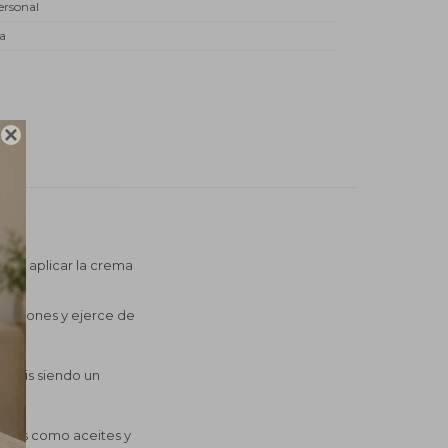
ersonal
a

, al aplicar la crema
ritaciones y ejerce de
ermis siendo un
ntes como aceites y