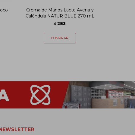
coco
Crema de Manos Lacto Avena y
Loción Hid
Caléndula NATUR BLUE 270 mL
283
$
NEWSLETTER