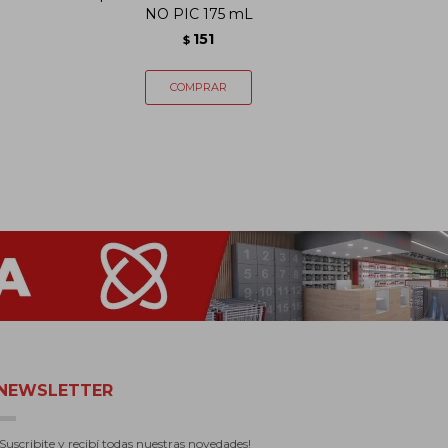
NO PIC 175 mL
GRA
151
$
NEWSLETTER
¡Suscribite y recibí todas nuestras novedades!