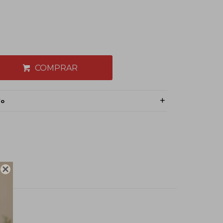
COMPRAR
ío
