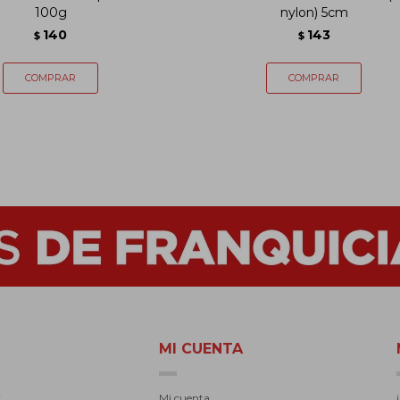
100g
nylon) 5cm
140
143
$
$
MI CUENTA
r
Mi cuenta