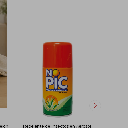
velón
Repelente de Insectos en Aerosol
HORMIGU