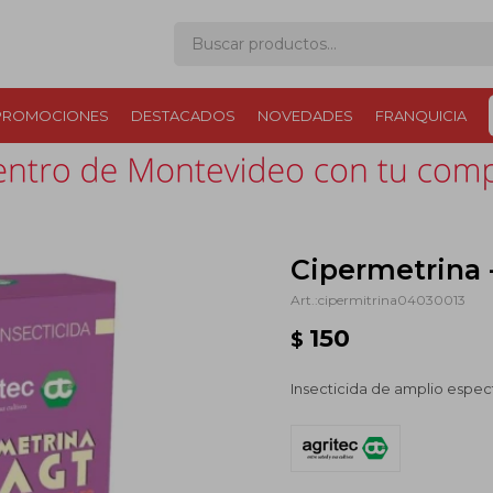
PROMOCIONES
DESTACADOS
NOVEDADES
FRANQUICIA
Cipermetrina -
cipermitrina04030013
150
$
Insecticida de amplio espect