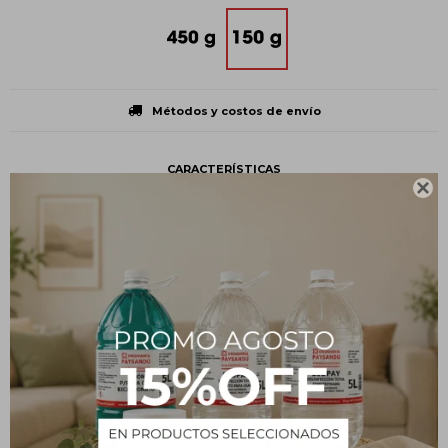
Métodos y costos de envío
CARACTERÍSTICAS

Presentación
Caja
Tipo
Uso personal
Estado
Sólido
Descripción
Calentar la cera a baño maría o en microondas. Una vez caliente,