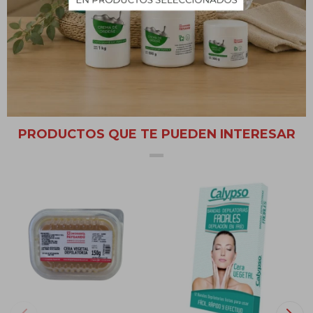
Calentar la cera a baño maría o en microondas. Una vez caliente,
esparcir mediante espátula y esperar a que la cera seque. El poro
se empezará a dilatar con el calor por lo cual la cera asegura una
zona libre de vellosidad al ser retirada.
PRODUCTOS QUE TE PUEDEN INTERESAR