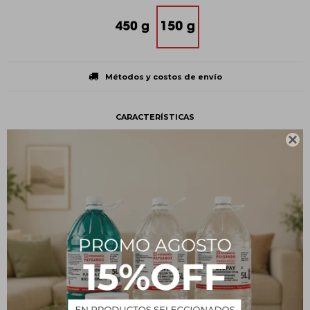
Métodos y costos de envío
CARACTERÍSTICAS
Peso
150 g

Presentación
Caja
Tipo
Uso personal
Estado
Sólido
Descripción