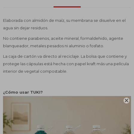
Elaborada con almidón de maíz, su membrana se disuelve en el
agua sin dejar residuos.
No contiene parabenos, aceite mineral, formaldehido, agente
blanqueador, metales pesados ni aluminio o fosfato.
La caja de cartón va directo al reciclaje. La bolsa que contiene y
protege las cápsulas está hecha con papel kraft más una película
interior de vegetal compostable.
¿Cómo usar TUKI?

Colocá la ropa en el lavarropas, luego una o dos cápsulas
directamente sobre la ropa.
Iniciá el programa de lavado como de costumbre.
No es necesario cortar ni disolver las cápsulas y no deben