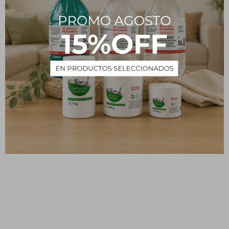
colocarse en el cajón dispensador.
La membrana exterior de la cápsula es soluble en agua y se
disuelve durante el lavado, con agua fría o caliente.
Recomendaciones de uso
1 cápsula < 5kg
2 cápsulas 5-7kg
3 cápsulas > 7kg