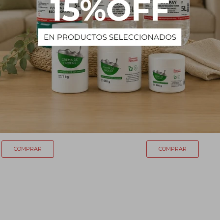
 base hexagonal - 25 mL
probeta de vidrio - 50 mL
208
231
$
$