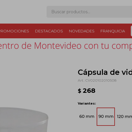
PROMOCIONES
DESTACADOS
NOVEDADES
FRANQUICIA
Cápsula de vi
CV020102010508
268
$
Variantes: