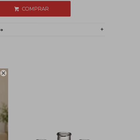
COMPRAR
ío
