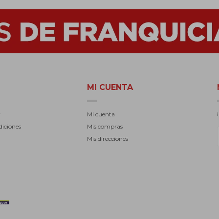
MI CUENTA
r
Mi cuenta
diciones
Mis compras
Mis direcciones