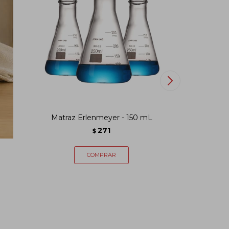
Matraz Erlenmeyer - 150 mL
Matraz Afo
271
$