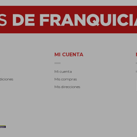
MI CUENTA
r
Mi cuenta
diciones
Mis compras
Mis direcciones