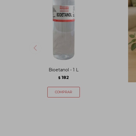
Bioetanol - 1 L
182
$