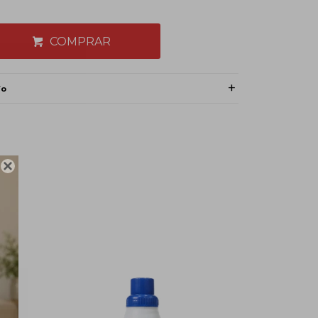
COMPRAR
ío
