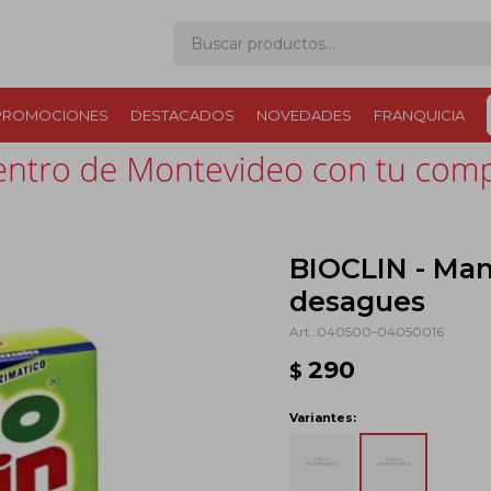
PROMOCIONES
DESTACADOS
NOVEDADES
FRANQUICIA
BIOCLIN - Man
desagues
040500-04050016
290
$
Variantes: