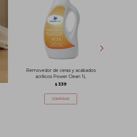
x 2
Removedor de ceras y acabados
Lava lo
acrílicos Power Clean 1L
339
$