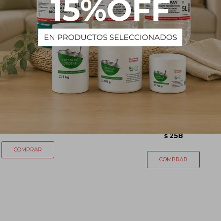
Querosol 1 L
Lava máquina lavarropa Jimo 
unidades
252
$
258
$