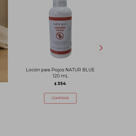
Loción para Piojos NATUR BLUE
Kerat
120 mL
354
$