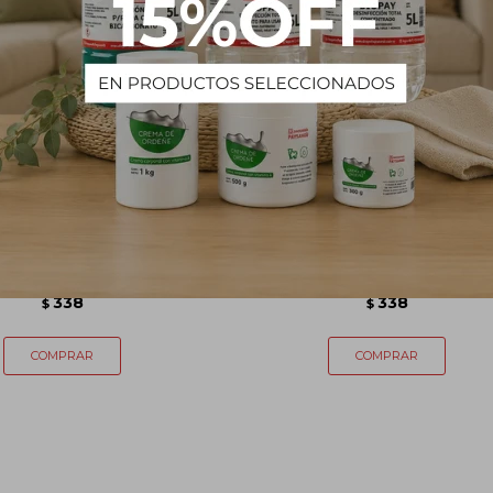
oo Neutro FLEXUAVE
Acondicionador Hidratante
Profesional - 1 L
FLEXUAVE Profesional - 1 L
338
338
$
$