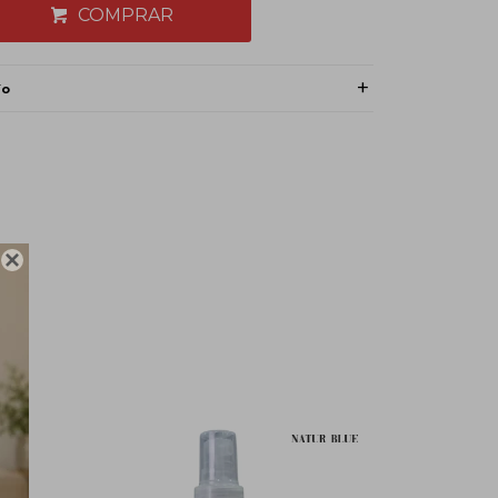
COMPRAR
ío
