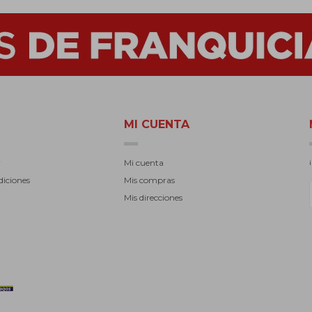
MI CUENTA
r
Mi cuenta
diciones
Mis compras
Mis direcciones