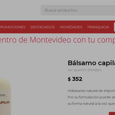
PROMOCIONES
DESTACADOS
NOVEDADES
FRANQUICIA
Bálsamo capi
bca0101-01016324
352
$
Hidratante natural de import
Por su formulación puede se
su forma natural a la vez q