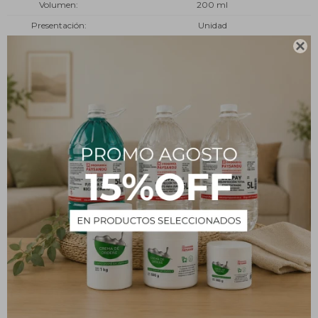
Volumen
200 ml
Presentación
Unidad
Tipo
Uso personal

Descripción
Otorga suavidad y brillo. Facilita el brushing, moldea los rizos y
todo tipo de peinado. No engrasa el cabello.
PRODUCTOS QUE TE PUEDEN INTERESAR