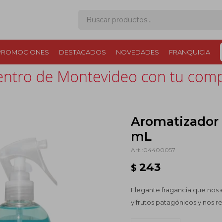
PROMOCIONES
DESTACADOS
NOVEDADES
FRANQUICIA
Aromatizador 
mL
04400057
243
$
Elegante fragancia que nos e
y frutos patagónicos y nos r