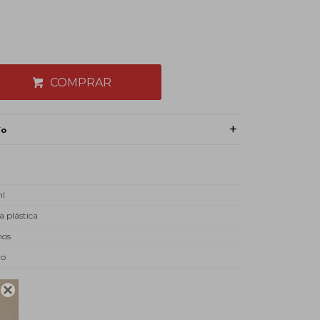
COMPRAR
ío
ml
a plástica
mos
do
