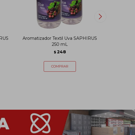
IRUS
Aromatizador Textil Uva SAPHIRUS
Aromat
250 mL
SA
248
$