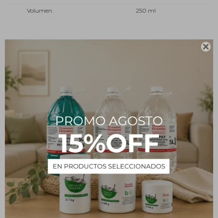
Volumen
250 ml

Descripción
Descubre la innovadora línea de Perfumadores Textiles y de
Ambiente NAVANI, con fragancias inspiradas en reconocidos
aromas. Nuestra fórmula cuidadosamente desarrollada asegura
frescura duradera sin dejar residuos ni manchas, preservando la
integridad de la tela. Simplemente aplica el spray de manera
uniforme en prendas, sillones, cortinas y tapicería para disfrutar de
tu fragancia favorita durante todo el día