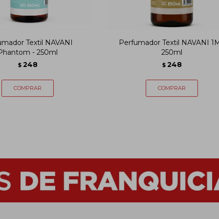
umador Textil NAVANI
Perfumador Textil NAVANI 1M
Phantom - 250ml
250ml
248
248
$
$