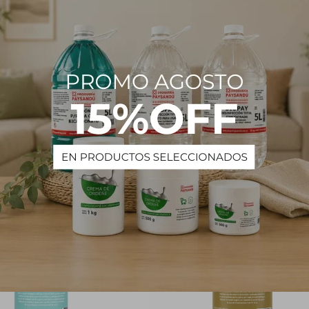
Nuestra fórmula cuidadosamente desarrollada asegura frescura dura
 preservando la integridad de la tela. Simplemente aplica el spray d
tinas y tapicería para disfrutar de tu fragancia favorita durante todo el
PRODUCTOS QUE TE PUEDEN INTERESAR