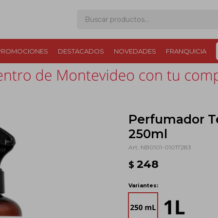
PROMOCIONES
DESTACADOS
NOVEDADES
FRANQUICIA
Perfumador T
250ml
NB0101-01017283
248
$
Variantes: