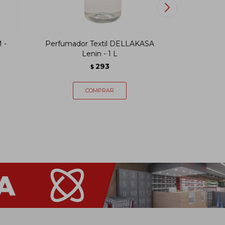
 -
Perfumador Textil DELLAKASA
Perfumado
Lenin - 1 L
293
$