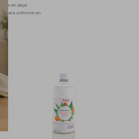
dera sin dejar
e manera uniforme en
 día