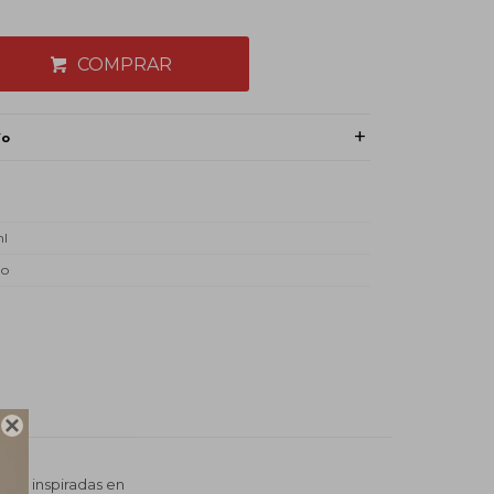
COMPRAR
ío
ml
do

ias inspiradas en