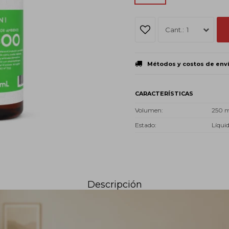
1
Métodos y costos de env
CARACTERÍSTICAS
Volumen
250 
Estado
Líqui
Descripción
ra línea de Perfumadores Textiles y de Ambiente NAVANI, con fraganc