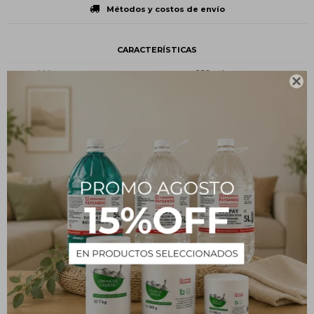
Métodos y costos de envío
CARACTERÍSTICAS
Volumen
250 ml

Presentación
Botella plástica
Tipo
Insumos
Estado
Líquido
Descripción
Aromatizador Textil Bella SAPHIRUS 250 mL