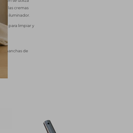
bién se utiliza
es y las cremas
r e iluminador.
ores para limpiar y
nar manchas de