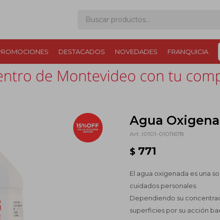
PROMOCIONES
DESTACADOS
NOVEDADES
FRANQUICIA
Agua Oxigenad
I0101-01011678
771
$
El agua oxigenada es una so
cuidados personales.
Dependiendo su concentració
superficies por su acción ba