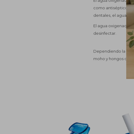
El agua oxigenada s
como antiséptico de 
dentales, el agua o
El agua oxigenada se 
desinfectar.
Dependiendo la conce
moho y hongos de los 