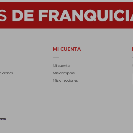
MI CUENTA
r
Mi cuenta
diciones
Mis compras
Mis direcciones