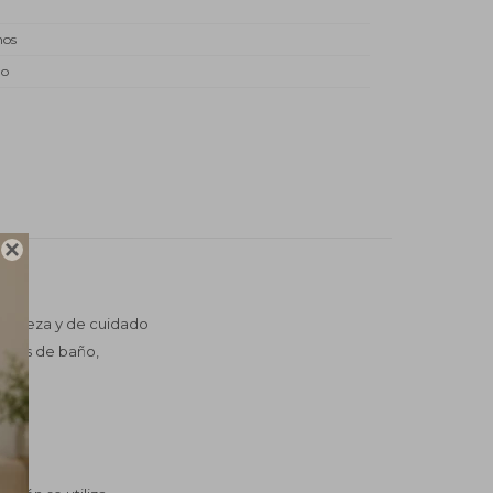
mos
do

limpieza y de cuidado
dores de baño,