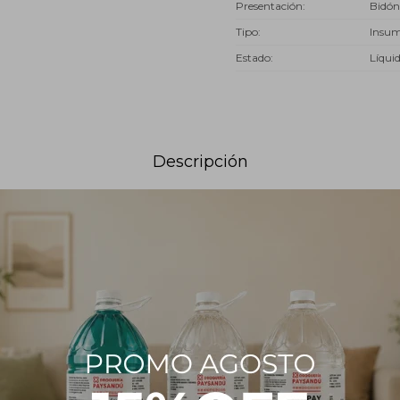
Presentación
Bidón
Tipo
Insu
Estado
Líqui
Descripción
n producto incoloro, se utiliza en una amplia gama de productos de 
rantes y blanqueadores, cremas dentales, enjuagues bucales, limpia