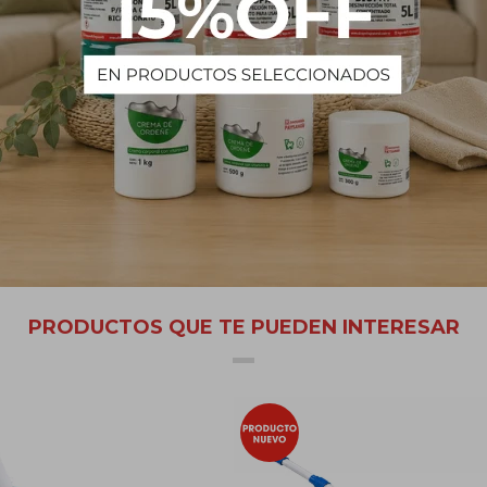
e usa como un agente antimicrobiano y como un agente oxidante. Tam
venta libre. En los productos de cuidado personal, como los colorant
xigenada funciona como un agente oxidante con un efecto blanqueado
utiliza en toda la industria del cuidado de la salud y por los consumid
ntración, en el hogar también puede utilizarse para ayudar a elimi
lavavajillas.
PRODUCTOS QUE TE PUEDEN INTERESAR