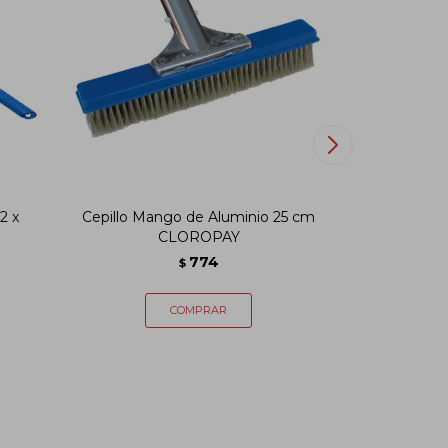
2 x
Cepillo Mango de Aluminio 25 cm
Limp
CLOROPAY
774
$