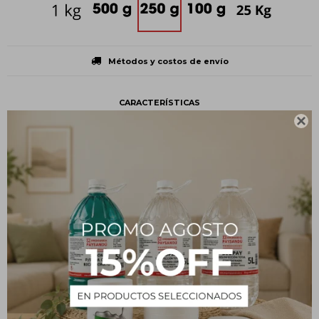
Métodos y costos de envío
CARACTERÍSTICAS

Presentación
Frasco
Tipo
Uso personal
Estado
En polvo
Descripción
¿Qué es?
El ácido ascórbico o vitamina C es un cristal incoloro, inodoro,