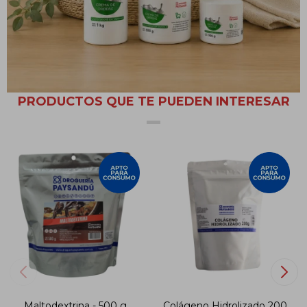
sólido, soluble en agua, con un sabor ácido. Es un ácido orgánico,
con propiedades antioxidantes.
PRODUCTOS QUE TE PUEDEN INTERESAR
Maltodextrina - 500 g
Colágeno Hidrolizado 200