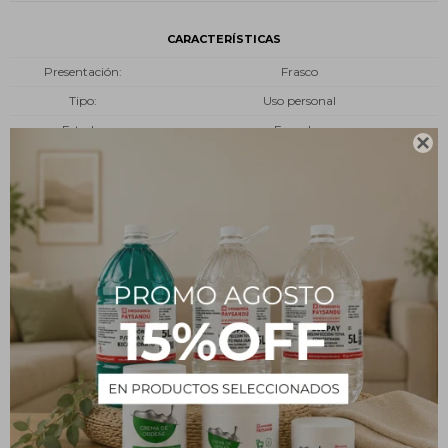
CARACTERÍSTICAS
Presentación
Frasco
Tipo
Uso personal
Estado
En polvo

Descripción
¿Qué es?
El colágeno es la proteína más grande y más abundante en el
cuerpo. Proporciona la elasticidad de nuestra piel, la prevención
de arrugas y la flacidez.