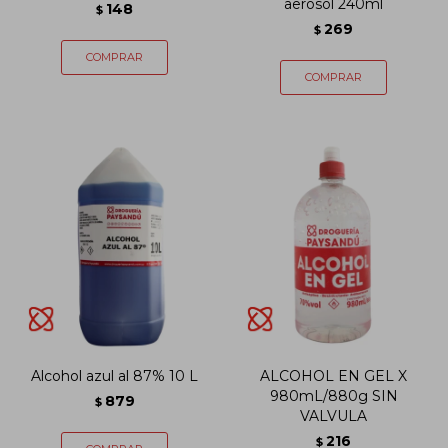
aerosol 240ml
148
$
269
$
Alcohol azul al 87% 10 L
ALCOHOL EN GEL X
980mL/880g SIN
879
$
VALVULA
216
$