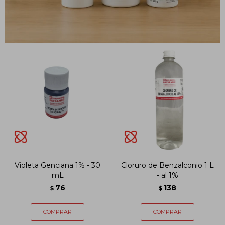
Violeta Genciana 1% - 30
Cloruro de Benzalconio 1 L
mL
- al 1%
76
138
$
$