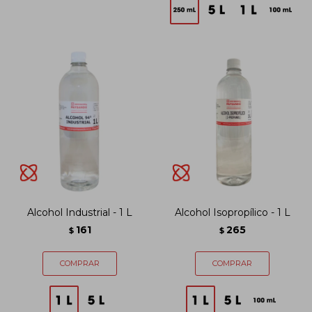
Alcohol Industrial - 1 L
Alcohol Isopropílico - 1 L
161
265
$
$