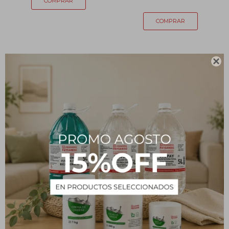

Azufre en barras x 50
Alcohol en gel lavanda -
unidades
980 mL
318
233
$
$