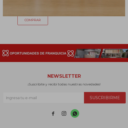
367
$
NEWSLETTER
¡Suscribite y recibí todas nuestras novedades!
SUSCRIBIRME


