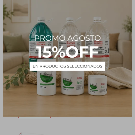
Recipiente para mascotas
Garrapaticida, Pulguicida y
- Acero inoxidable -
Sarnicida NEOCIDOL 20
Tamaño pequeño, 11 cm
mL
de diámetro
293
$
150
$