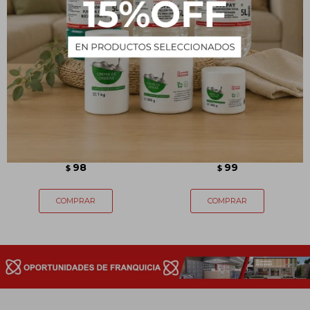
Shampoo para perros - 250
Pala de residuos para
mL
mascota
98
99
$
$