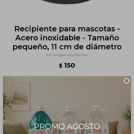
Recipiente para mascotas -
Acero inoxidable - Tamaño
pequeño, 11 cm de diámetro
recipiente02150094
150
$

Métodos y costos de envío
PRODUCTOS QUE TE PUEDEN INTERESAR