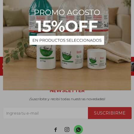
Alcohol azul al 87% 10 L
879
$
NEWSLETTER
¡Suscribite y recibí todas nuestras novedades!
SUSCRIBIRME


