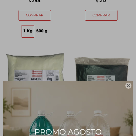
254
213
$
$

Azufre Industrial - 1 Kg
Carbón Activado en Polvo
- 100 g
391
$
101
$