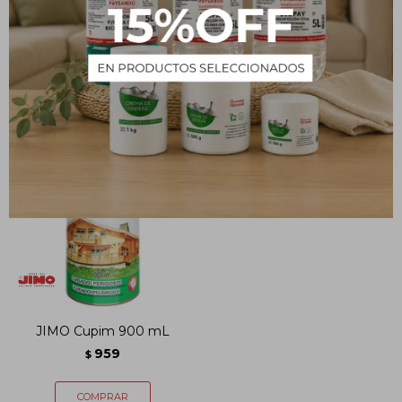
126
$
151
$
JIMO Cupim 900 mL
959
$