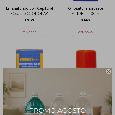
Limpiafondo con Cepillo al
Glifosato Improsate
Costado CLOROPAY
TAFIREL - 100 ml
737
142
$
$

Weedex TAFIREL - 100 ml
Repelente de Insectos en
Aerosol NO PIC 175 mL