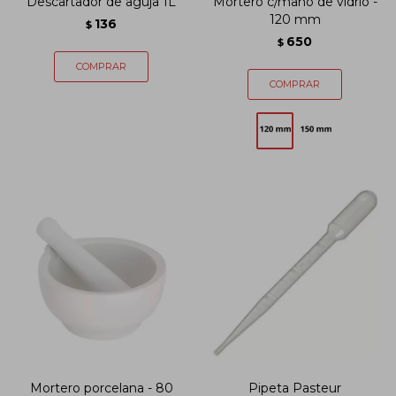
Descartador de aguja 1L
Mortero c/mano de vidrio -
120 mm
136
$
650
$
Mortero porcelana - 80
Pipeta Pasteur