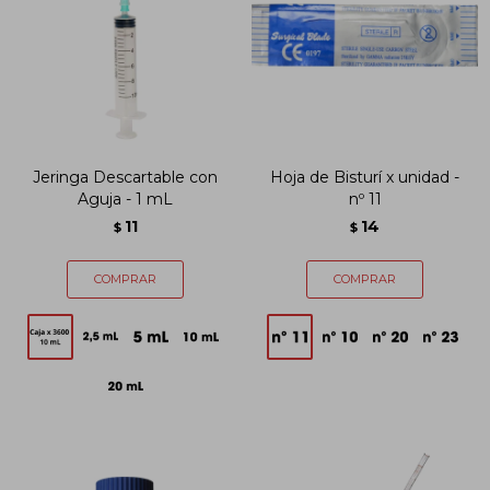
Jeringa Descartable con
Hoja de Bisturí x unidad -
Aguja - 1 mL
nº 11
11
14
$
$