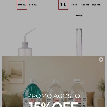

Piseta en Polipropileno -
Pera Kjeldahl 800 mL
250 mL
999
$
232
$