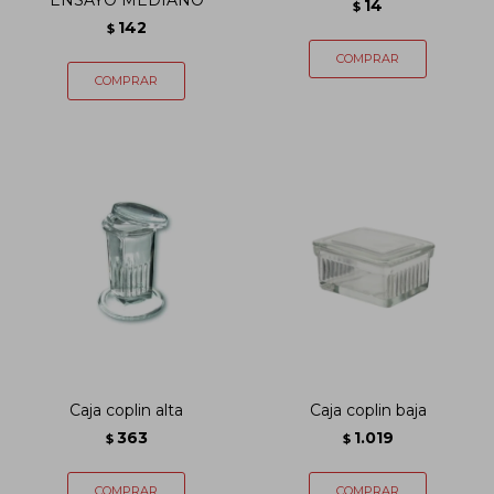
ENSAYO MEDIANO
14
$
142
$
Caja coplin alta
Caja coplin baja
363
1.019
$
$