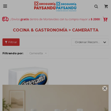

COCINA & GASTRONOMÍA > CAMERATTA
Recomendados
Filtrando por:
Cameratta
