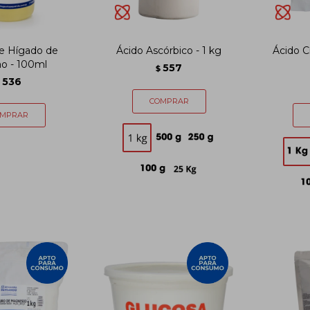
de Hígado de
Ácido Ascórbico - 1 kg
Ácido Cí
ao - 100ml
557
$
536