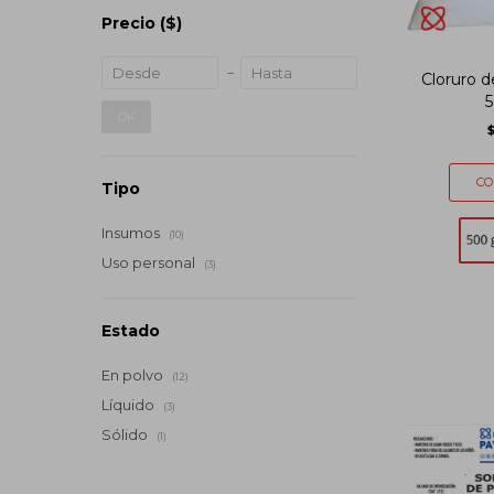
Precio
($)
Cloruro d
5
OK
Tipo
Insumos
(10)
Uso personal
(3)
Estado
En polvo
(12)
Líquido
(3)
Sólido
(1)