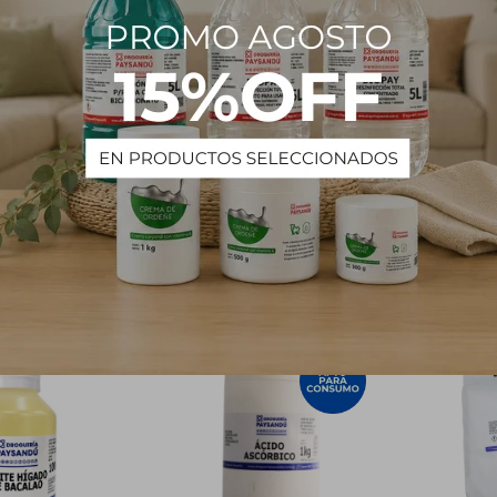
rtaro - 25 kg
Gelatina Oro - 250 g
Agar
337
$