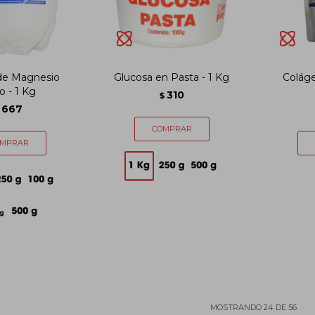
 de Magnesio
Glucosa en Pasta - 1 Kg
Coláge
o - 1 Kg
310
$
667
MOSTRANDO
24
DE
56