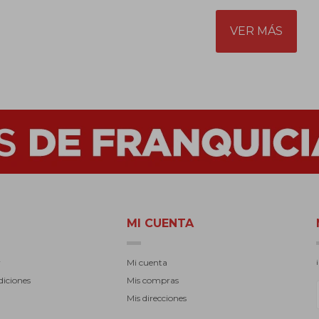
VER MÁS
MI CUENTA
r
Mi cuenta
diciones
Mis compras
Mis direcciones