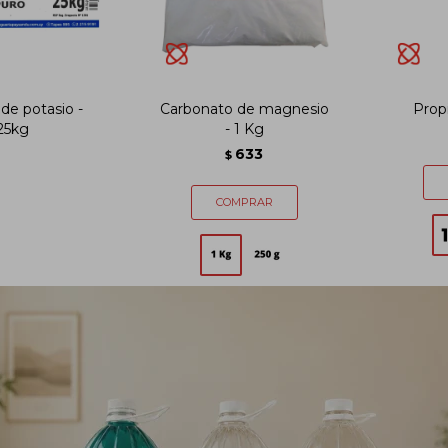
de potasio -
Carbonato de magnesio
Propi
25kg
- 1 Kg
633
$