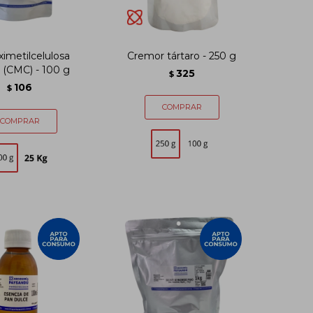
imetilcelulosa
Cremor tártaro - 250 g
 (CMC) - 100 g
325
$
106
$