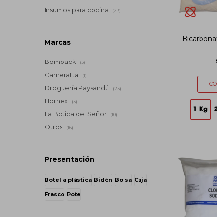
Insumos para cocina
(23)
Bicarbonat
Marcas
Bompack
(3)
Cameratta
(1)
Droguería Paysandú
(23)
Hornex
(3)
La Botica del Señor
(10)
Otros
(16)
Presentación
Botella plástica
Bidón
Bolsa
Caja
Frasco
Pote