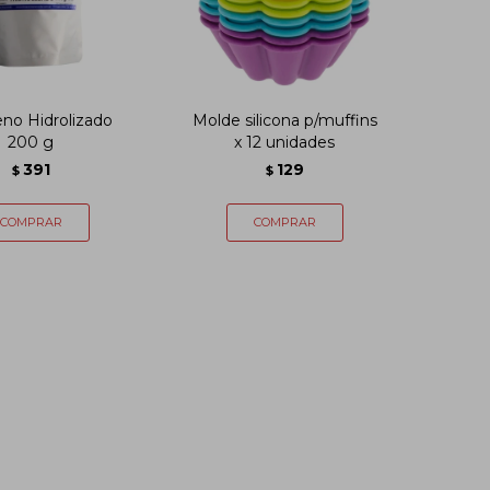
no Hidrolizado
Molde silicona p/muffins
200 g
x 12 unidades
391
129
$
$