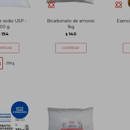
e sodio USP -
Bicarbonato de amonio
Esenci
00 g
1kg
154
140
$
$