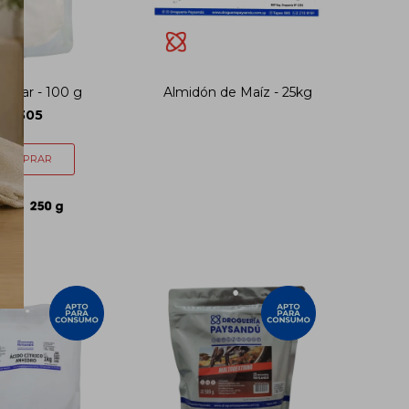
 Agar - 100 g
Almidón de Maíz - 25kg
305
$