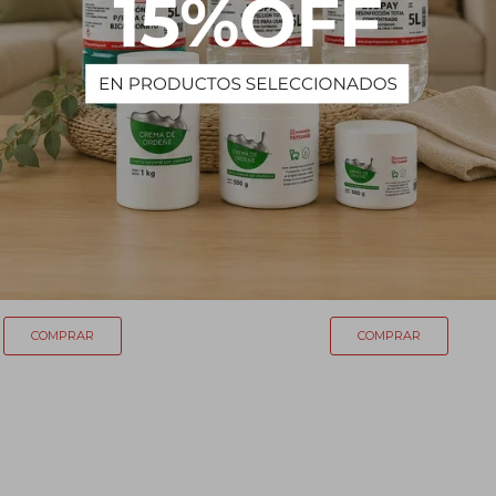
a air freyer x 50 unidades
Glucosa en Pasta - 250 g
129
135
$
$