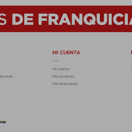
MI CUENTA
r
Mi cuenta
diciones
Mis compras
Mis direcciones