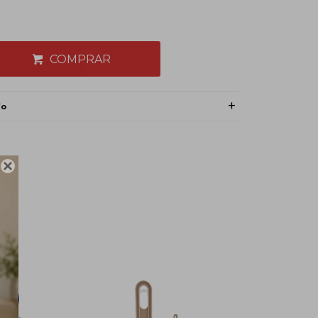
COMPRAR
ío
